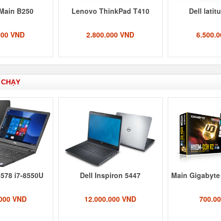
Main B250
Lenovo ThinkPad T410
Dell lati
000 VND
2.800.000 VND
6.500.
 CHẠY
3578 i7-8550U
Dell Inspiron 5447
Main Gigabyte
.000 VND
12.000.000 VND
700.0