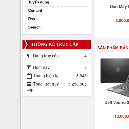
Tuyển dụng
Dàn Máy 
Content
Rss
9.000.
Search
THỐNG KÊ TRUY CẬP
SẢN PHẨM BÁN
Đang truy cập
4
Hôm nay
3
Tháng hiện tại
8,948
Tổng lượt truy
5,230,865
cập
Dell Vostro 
13.000