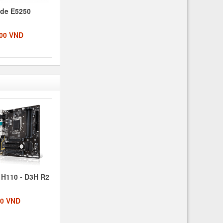
tude E5250
000 VND
 H110 - D3H R2
00 VND