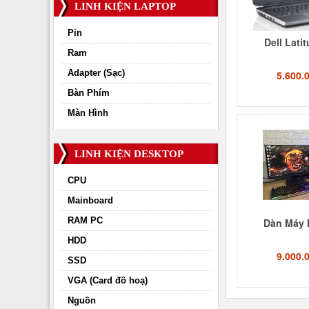
LINH KIỆN LAPTOP
Pin
Dell Lati
Ram
Adapter (Sạc)
5.600.
Bàn Phím
Màn Hình
LINH KIỆN DESKTOP
CPU
Mainboard
RAM PC
Dàn Máy 
HDD
9.000.
SSD
VGA (Card đồ hoạ)
Nguồn