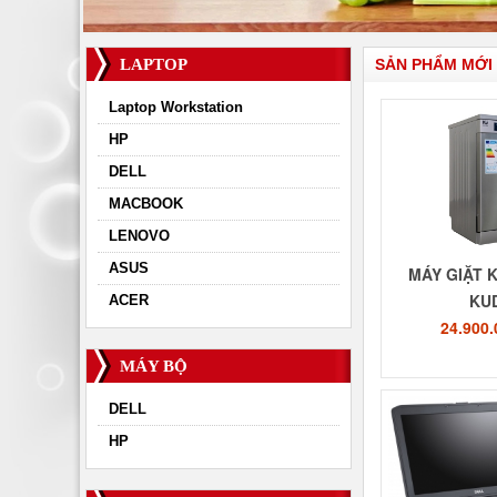
LAPTOP
SẢN PHẨM MỚI
Laptop Workstation
HP
DELL
MACBOOK
LENOVO
ASUS
MÁY GIẶT 
KU
ACER
24.900
MÁY BỘ
DELL
HP