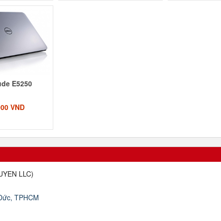
tude E5250
000 VND
UYEN LLC
)
 Đức, TPHCM