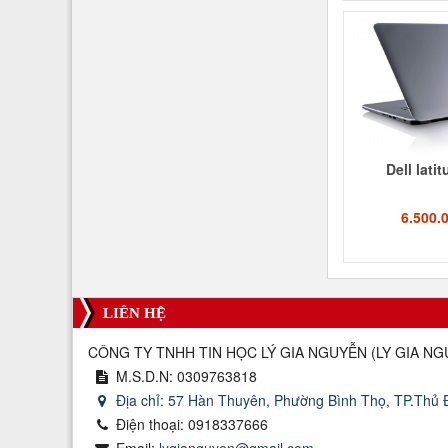
Dell lati
6.500.
LIÊN HỆ
CÔNG TY TNHH TIN HỌC LÝ GIA NGUYỄN
(
LY GIA NG
M.S.D.N: 0309763818
Địa chỉ:
57 Hàn Thuyên, Phường Bình Thọ, TP.Thủ
Điện thoại:
0918337666