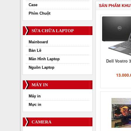
Case
SẢN PHẨM KHU
Phím Chuột
SỬA CHỮA LAPTOP
Mainboard
Bản Lề
Màn Hình Laptop
Dell Vostro 
Nguồn Laptop
13.000
MÁY IN
Máy in
Mực in
CAMERA