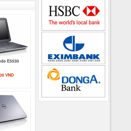
tude E5530
000 VND