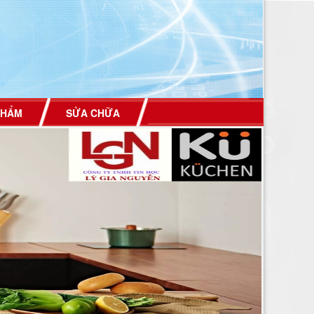
PHẨM
SỬA CHỮA