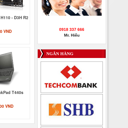
 H110 - D3H R2
0918 337 666
00 VND
Mr. Hiếu
NGÂN HÀNG
nkPad T440s
000 VND