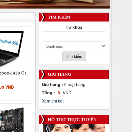
TÌM KIẾM
Từ khóa
obook 450 G1
GIỎ HÀNG
Giỏ hàng :
0
mặt hàng
000 VND
Tổng :
0
VND
Xem chi tiết
HỖ TRỢ TRỰC TUYẾN