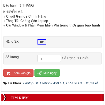
Bảo hành: 3 THÁNG
KHUYẾN MÃI
+ Chuột
Genius
Chính Hãng
+ Tặng
Túi
Chống Sốc Laptop
+
Cài
Window & Phần Mềm
Miễn Phí trong thời gian bảo hành
Hãng SX
HP
Số lượng
Số lượng:
1
Chiếc
Thêm vào giỏ
Mua ngay
Từ khóa:
Laptop HP Probook 450 G1
,
HP 450 G1
,
HP giá rẻ
TÌM KIẾM