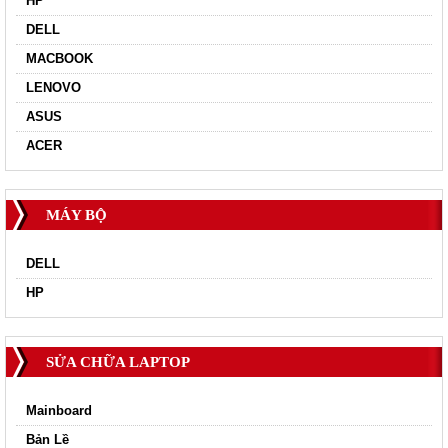
HP
DELL
MACBOOK
LENOVO
ASUS
ACER
MÁY BỘ
DELL
HP
SỬA CHỮA LAPTOP
Mainboard
Bản Lề