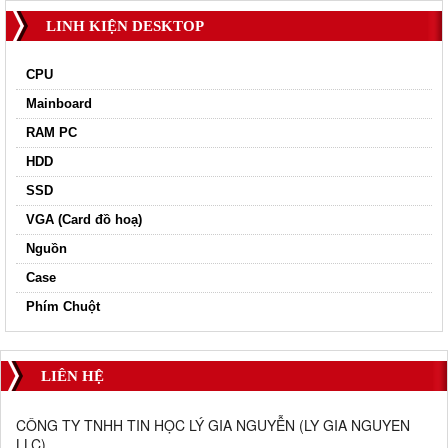
LINH KIỆN DESKTOP
CPU
Mainboard
RAM PC
HDD
SSD
VGA (Card đồ hoạ)
Nguồn
Case
Phím Chuột
LIÊN HỆ
CÔNG TY TNHH TIN HỌC LÝ GIA NGUYỄN
(
LY GIA NGUYEN
LLC
)