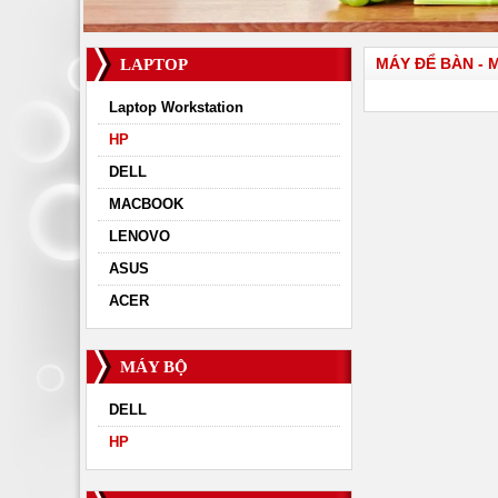
MÁY ĐỂ BÀN - 
LAPTOP
Laptop Workstation
HP
DELL
MACBOOK
LENOVO
ASUS
ACER
MÁY BỘ
DELL
HP