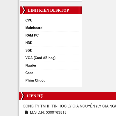
LINH KIỆN DESKTOP
CPU
Mainboard
RAM PC
HDD
SSD
VGA (Card đồ hoạ)
Nguồn
Case
Phím Chuột
LIÊN HỆ
CÔNG TY TNHH TIN HỌC LÝ GIA NGUYỄN
(
LY GIA NG
M.S.D.N: 0309763818