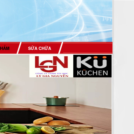
PHẨM
SỬA CHỮA