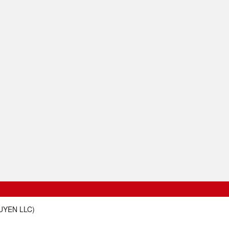
UYEN LLC
)