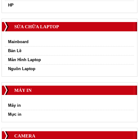
HP
SỬA CHỮA LAPTOP
Mainboard
Bản Lề
Màn Hình Laptop
Nguồn Laptop
MÁY IN
Máy in
Mực in
CAMERA