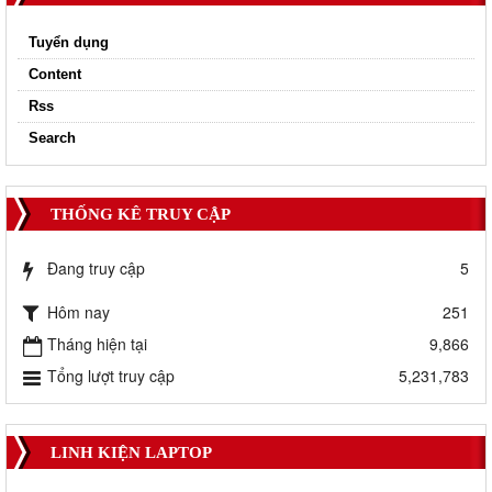
Tuyển dụng
Content
Rss
Search
THỐNG KÊ TRUY CẬP
Đang truy cập
5
Hôm nay
251
Tháng hiện tại
9,866
Tổng lượt truy cập
5,231,783
LINH KIỆN LAPTOP