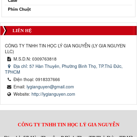
Case
Phím Chuột
LIÊN HỆ
CÔNG TY TNHH TIN HỌC LÝ GIA NGUYỄN
(
LY GIA NGUYEN
LLC
)
M.S.D.N: 0309763818
Địa chỉ:
57 Hàn Thuyên, Phường Bình Thọ, TP.Thủ Đức,
TPHCM
Điện thoại:
0918337666
Email:
lygianguyen@gmail.com
Website:
http://lygianguyen.com
CÔNG TY TNHH TIN HỌC
LÝ
GIA
NGUYỄN