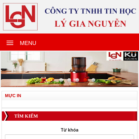
MENU
MỰC IN
TÌM KIẾM
Từ khóa