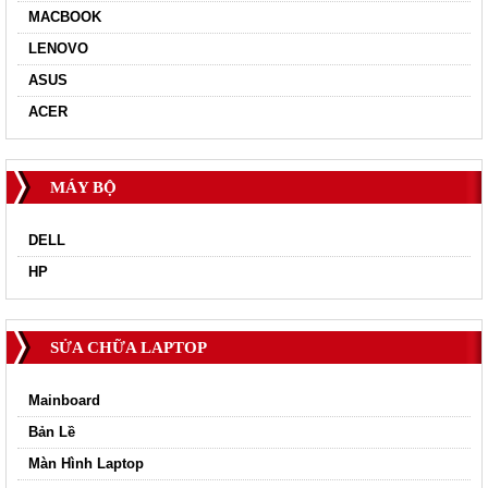
MACBOOK
LENOVO
ASUS
ACER
MÁY BỘ
DELL
HP
SỬA CHỮA LAPTOP
Mainboard
Bản Lề
Màn Hình Laptop