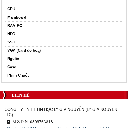
CPU
Mainboard
RAM PC
HDD
SSD
VGA (Card đồ hoạ)
Nguồn
Case
Phím Chuột
LIÊN HỆ
CÔNG TY TNHH TIN HỌC LÝ GIA NGUYỄN
(
LY GIA NGUYEN
LLC
)
M.S.D.N: 0309763818