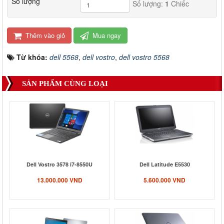
Số lượng
Số lượng:
1
Chiếc
Thêm vào giỏ
Mua ngay
Từ khóa:
dell 5568
,
dell vostro
,
dell vostro 5568
SẢN PHẨM CÙNG LOẠI
Dell Vostro 3578 i7-8550U
Dell Latitude E5530
13.000.000 VND
5.600.000 VND