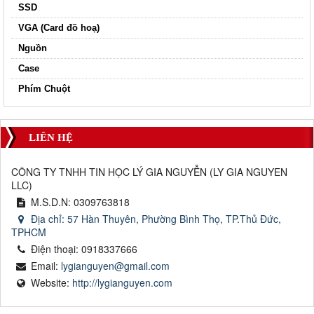
SSD
VGA (Card đồ hoạ)
Nguồn
Case
Phím Chuột
LIÊN HỆ
CÔNG TY TNHH TIN HỌC LÝ GIA NGUYỄN
(
LY GIA NGUYEN
LLC
)
M.S.D.N: 0309763818
Địa chỉ:
57 Hàn Thuyên, Phường Bình Thọ, TP.Thủ Đức,
TPHCM
Điện thoại:
0918337666
Email:
lygianguyen@gmail.com
Website:
http://lygianguyen.com